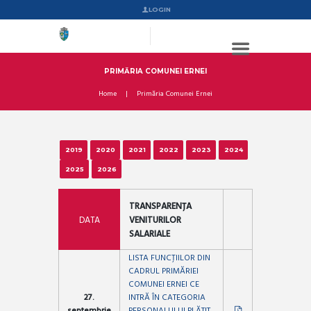
LOGIN
PRIMĂRIA COMUNEI ERNEI
Home
Primăria Comunei Ernei
2019
2020
2021
2022
2023
2024
2025
2026
TRANSPARENȚA
DATA
VENITURILOR
SALARIALE
LISTA FUNCȚIILOR DIN
CADRUL PRIMĂRIEI
COMUNEI ERNEI CE
27.
INTRĂ ÎN CATEGORIA