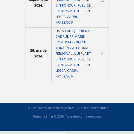
septembrie
PERSONALULUI PLĂTIT
2024.
DIN FONDURI PUBLICE,
CONFORM ART.33 DIN
LEGEA CADRU
NR.153/2017
LISTA FUNCȚIILOR DIN
CADRUL PRIMĂRIEI
COMUNEI ERNEI CE
INTRĂ ÎN CATEGORIA
28. martie
PERSONALULUI PLĂTIT
2024.
DIN FONDURI PUBLICE,
CONFORM ART.33 DIN
LEGEA-CADRU
NR.153/2017
Politica noastră de confidențialitate
Ce sunt cookie-urile?
Primăria Ernei © 2026. Toate drepturile rezervate.