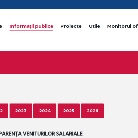
e
Informații publice
Proiecte
Utile
Monitorul ofi
2
2023
2024
2025
2026
PARENȚA VENITURILOR SALARIALE