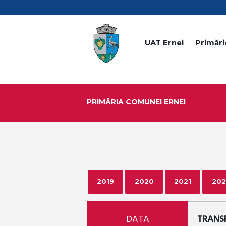
UAT Ernei
Primări
PRIMĂRIA COMUNEI ERNEI
2019
2020
2021
202
DATA
TRANS