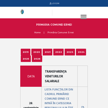
LOGIN
PRIMĂRIA COMUNEI ERNEI
Home
Primăria Comunei Ernei
2019
2020
2021
2022
2023
2024
2025
2026
TRANSPARENȚA
DATA
VENITURILOR
SALARIALE
LISTA FUNCȚIILOR DIN
CADRUL PRIMĂRIEI
COMUNEI ERNEI CE
28.
INTRĂ ÎN CATEGORIA