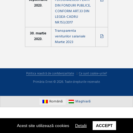
septembrie
PERSONALULUI PLĂTIT
2023.
DIN FONDURI PUBLICE,
CONFORM ART.33 DIN
LEGEA-CADRU
NR.153/2017
Transparenta
30. martie
veniturilor salariale
2023.
Martie 2023
Politica noastră de confidențialitate
Ce sunt cookie-urile?
Primăria Ernei © 2026. Toate drepturile rezervate.
Română
Maghiară
Acest site utilizează cookies
Detalii
ACCEPT