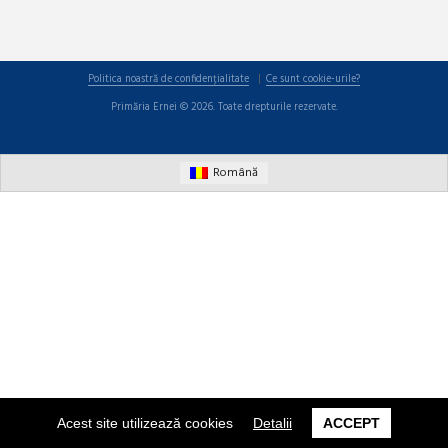
Politica noastră de confidențialitate
Ce sunt cookie-urile?
Primăria Ernei © 2026. Toate drepturile rezervate.
Română
Acest site utilizează cookies
Detalii
ACCEPT