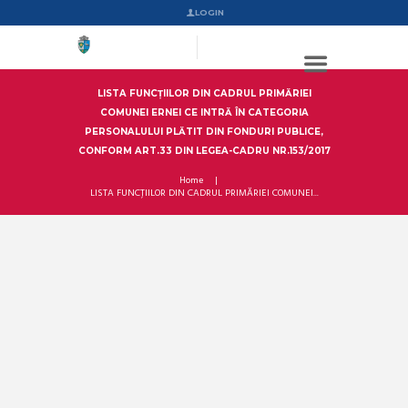
LOGIN
LISTA FUNCȚIILOR DIN CADRUL PRIMĂRIEI
COMUNEI ERNEI CE INTRĂ ÎN CATEGORIA
PERSONALULUI PLĂTIT DIN FONDURI PUBLICE,
CONFORM ART.33 DIN LEGEA-CADRU NR.153/2017
Home
LISTA FUNCȚIILOR DIN CADRUL PRIMĂRIEI COMUNEI...