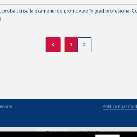
 proba scrisa la examenul de promovare în grad profesional Cons
l
1
2
ervate.
Politica noastră d
Română
Maghiară