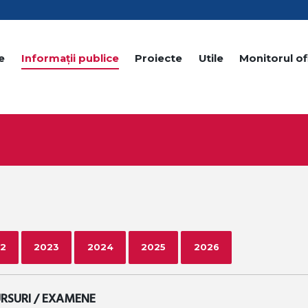
e
Informații publice
Proiecte
Utile
Monitorul ofi
2
2023
2024
2025
2026
RSURI / EXAMENE