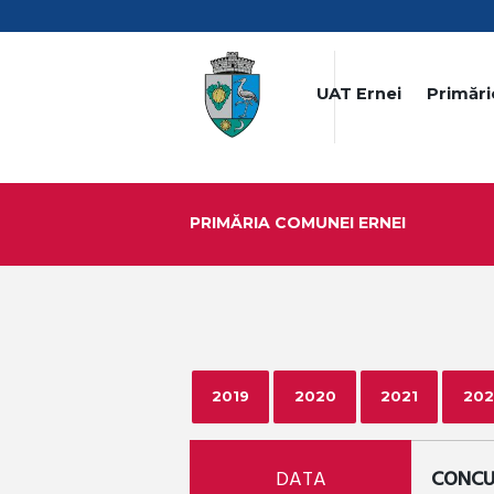
UAT Ernei
Primări
PRIMĂRIA COMUNEI ERNEI
2019
2020
2021
202
DATA
CONCU