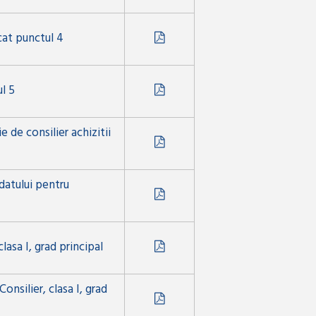
cat punctul 4
ul 5
 de consilier achizitii
atului pentru
lasa I, grad principal
nsilier, clasa I, grad