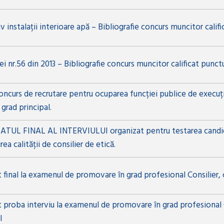
 instalații interioare apă – Bibliografie concurs muncitor califi
i nr.56 din 2013 – Bibliografie concurs muncitor calificat punct
ncurs de recrutare pentru ocuparea funcției publice de execuție
 grad principal.
TUL FINAL AL INTERVIULUI organizat pentru testarea candid
ea calității de consilier de etică.
 final la examenul de promovare în grad profesional Consilier, c
 proba interviu la examenul de promovare în grad profesional Co
l