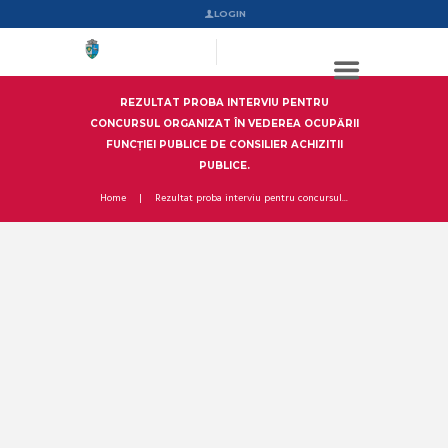
LOGIN
REZULTAT PROBA INTERVIU PENTRU
CONCURSUL ORGANIZAT ÎN VEDEREA OCUPĂRII
FUNCȚIEI PUBLICE DE CONSILIER ACHIZITII
PUBLICE.
Home
Rezultat proba interviu pentru concursul...