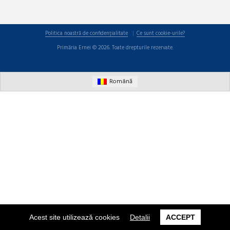
Politica noastră de confidențialitate
Ce sunt cookie-urile?
Primăria Ernei © 2026. Toate drepturile rezervate.
Română
Acest site utilizează cookies
Detalii
ACCEPT