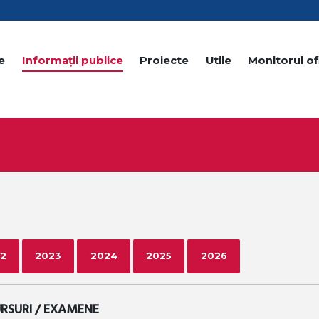
e
Informații publice
Proiecte
Utile
Monitorul ofi
2
2023
2024
2025
2026
RSURI / EXAMENE