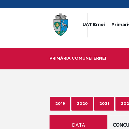
UAT Ernei
Primări
PRIMĂRIA COMUNEI ERNEI
2019
2020
2021
202
DATA
CONCU