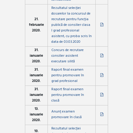
Rezultatul selecției
dosarelor la concursul de
21.
recrutare pentru funcția
februarie
publică de consilier clasa
2020.
I grad profesional
asistent, cu proba scris în
data de 03.03.2020
31.
Concurs de recrutare
ianuarie
consilier asistent
2020.
executare silită
31.
Raport final examen
ianuarie
pentru promovare în
2020.
grad profesional
31.
Raport final examen
ianuarie
pentru promovare în
2020.
clasă
13.
Anunț examen
ianuarie
promovare în clasă
2020.
Rezultatul selecției
10.