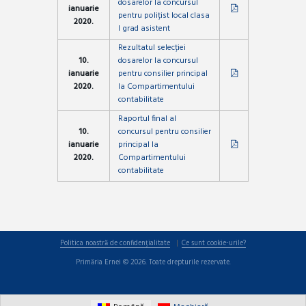
dosarelor la concursul
ianuarie
pentru polițist local clasa
2020.
I grad asistent
Rezultatul selecției
10.
dosarelor la concursul
ianuarie
pentru consilier principal
2020.
la Compartimentului
contabilitate
Raportul final al
10.
concursul pentru consilier
ianuarie
principal la
2020.
Compartimentului
contabilitate
Politica noastră de confidențialitate
Ce sunt cookie-urile?
Primăria Ernei © 2026. Toate drepturile rezervate.