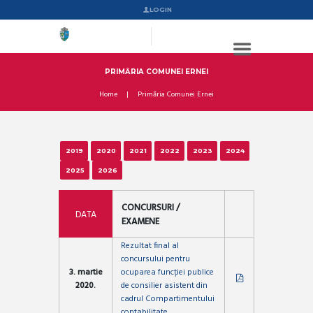
LOGIN
PRIMĂRIA COMUNEI ERNEI
Home
Primăria Comunei Ernei
2019
2020
2021
2022
2023
2024
2025
2026
CONCURSURI /
DATA
EXAMENE
Rezultat final al
concursului pentru
3. martie
ocuparea funcției publice
2020.
de consilier asistent din
cadrul Compartimentului
contabilitate