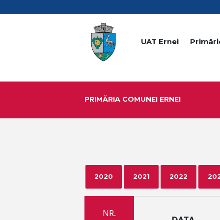
UAT Ernei
Primări
PRIMĂRIA COMUNEI ERNEI
2020
2021
2022
20
NR.