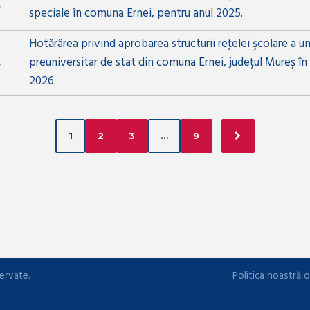
speciale în comuna Ernei, pentru anul 2025.
Hotărârea privind aprobarea structurii reţelei şcolare a u
preuniversitar de stat din comuna Ernei, județul Mureș în
2026.
1
2
3
…
9
ervate.
Politica noastră d