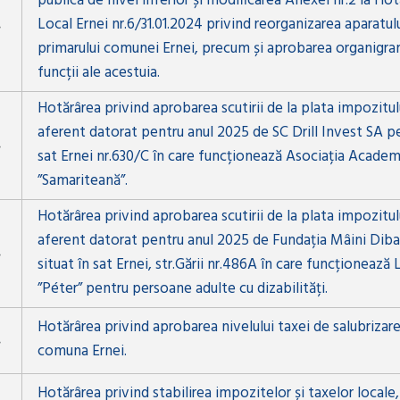
publică de nivel inferior și modificarea Anexei nr.2 la Hot
Local Ernei nr.6/31.01.2024 privind reorganizarea aparatulu
primarului comunei Ernei, precum și aprobarea organigrame
funcții ale acestuia.
Hotărârea privind aprobarea scutirii de la plata impozitulu
aferent datorat pentru anul 2025 de SC Drill Invest SA pe
sat Ernei nr.630/C în care funcționează Asociația Acade
”Samariteană”.
Hotărârea privind aprobarea scutirii de la plata impozitulu
aferent datorat pentru anul 2025 de Fundația Mâini Diba
situat în sat Ernei, str.Gării nr.486A în care funcționează
”Péter” pentru persoane adulte cu dizabilități.
Hotărârea privind aprobarea nivelului taxei de salubrizar
comuna Ernei.
Hotărârea privind stabilirea impozitelor și taxelor locale