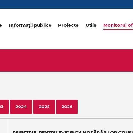
e
Informații publice
Proiecte
Utile
Monitorul ofi
23
2024
2025
2026