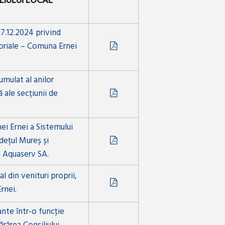
LIULUI LOCAL
17.12.2024 privind
itoriale – Comuna Ernei
umulat al anilor
 ale secțiunii de
ei Ernei a Sistemului
dețul Mureș și
a Aquaserv SA.
l din venituri proprii,
rnei.
nte într-o funcţie