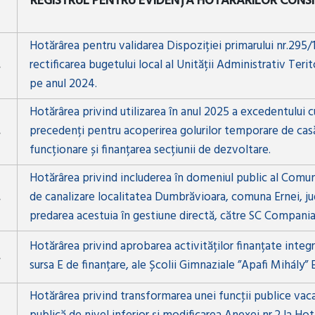
REGISTRUL PENTRU EVIDENȚA HOTĂRÂRILOR CONSI
Hotărârea pentru validarea Dispoziției primarului nr.295/
rectificarea bugetului local al Unității Administrativ Ter
pe anul 2024.
Hotărârea privind utilizarea în anul 2025 a excedentului c
precedenți pentru acoperirea golurilor temporare de casă
funcționare și finanțarea secțiunii de dezvoltare.
Hotărârea privind includerea în domeniul public al Comun
de canalizare localitatea Dumbrăvioara, comuna Ernei, ju
predarea acestuia în gestiune directă, către SC Compani
Hotărârea privind aprobarea activităților finanțate integra
sursa E de finanțare, ale Școlii Gimnaziale ”Apafi Mihály” E
Hotărârea privind transformarea unei funcţii publice vaca