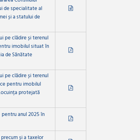
ărârea Consiliului
i de specialitate al
i și a statului de
i pe clădire și terenul
ntru imobilul situat în
mia de Sănătate
i pe clădire și terenul
ce pentru imobilul
 Locuința protejată
e pentru anul 2025 în
, precum și a taxelor