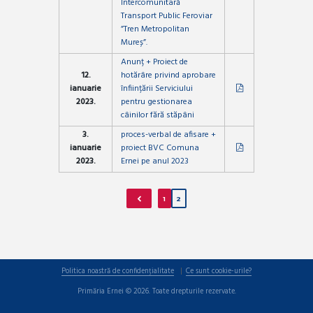
Intercomunitară
Transport Public Feroviar
”Tren Metropolitan
Mureș”.
Anunț + Proiect de
12.
hotărâre privind aprobare
ianuarie
înființării Serviciului
2023.
pentru gestionarea
câinilor fără stăpâni
3.
proces-verbal de afisare +
ianuarie
proiect BVC Comuna
2023.
Ernei pe anul 2023
1
2
Politica noastră de confidențialitate
Ce sunt cookie-urile?
Primăria Ernei © 2026. Toate drepturile rezervate.