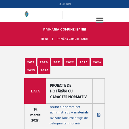
LOGIN
PRIMĂRIA COMUNEI ERNEI
Home
Primăria Comunei Ernei
2019
2020
2021
2022
2023
2024
2025
2026
PROIECTE DE
DATA
HOTĂRÂRI CU
CARACTER NORMATIV
anunt elaborare act
14.
administrativ + materiale
martie
avizare Documentație de
2023.
delegare temporară