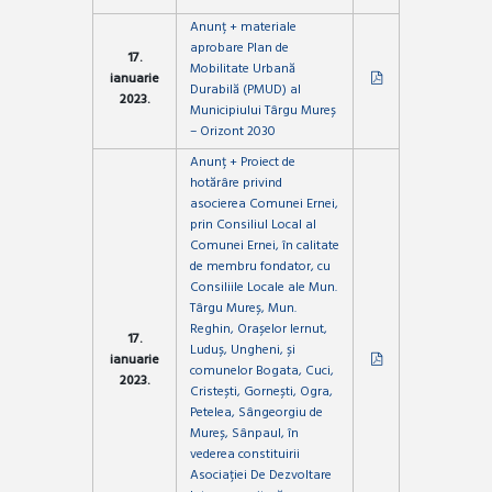
Anunț + materiale
aprobare Plan de
17.
Mobilitate Urbană
ianuarie
Durabilă (PMUD) al
2023.
Municipiului Târgu Mureș
– Orizont 2030
Anunț + Proiect de
hotărâre privind
asocierea Comunei Ernei,
prin Consiliul Local al
Comunei Ernei, în calitate
de membru fondator, cu
Consiliile Locale ale Mun.
Târgu Mureș, Mun.
Reghin, Orașelor Iernut,
17.
Luduș, Ungheni, și
ianuarie
comunelor Bogata, Cuci,
2023.
Cristești, Gornești, Ogra,
Petelea, Sângeorgiu de
Mureș, Sânpaul, în
vederea constituirii
Asociației De Dezvoltare