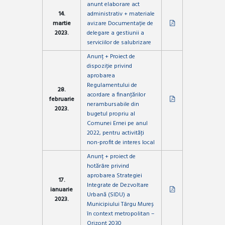
anunt elaborare act
14.
administrativ + materiale
martie
avizare Documentație de
2023.
delegare a gestiunii a
serviciilor de salubrizare
Anunț + Proiect de
dispoziție privind
aprobarea
Regulamentului de
28.
acordare a finanţărilor
februarie
nerambursabile din
2023.
bugetul propriu al
Comunei Ernei pe anul
2022, pentru activităţi
non-profit de interes local
Anunț + proiect de
hotărâre privind
aprobarea Strategiei
17.
Integrate de Dezvoltare
ianuarie
Urbană (SIDU) a
2023.
Municipiului Târgu Mureș
în context metropolitan –
Orizont 2030