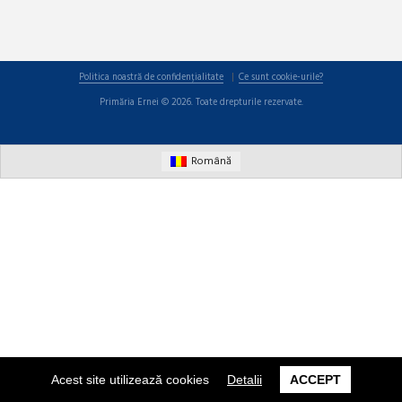
Politica noastră de confidențialitate
Ce sunt cookie-urile?
Primăria Ernei © 2026. Toate drepturile rezervate.
Română
Acest site utilizează cookies
Detalii
ACCEPT