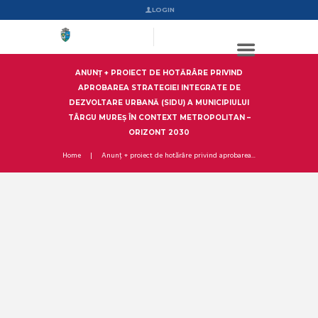
LOGIN
ANUNȚ + PROIECT DE HOTĂRÂRE PRIVIND
APROBAREA STRATEGIEI INTEGRATE DE
DEZVOLTARE URBANĂ (SIDU) A MUNICIPIULUI
TÂRGU MUREȘ ÎN CONTEXT METROPOLITAN –
ORIZONT 2030
Home
Anunț + proiect de hotărâre privind aprobarea...