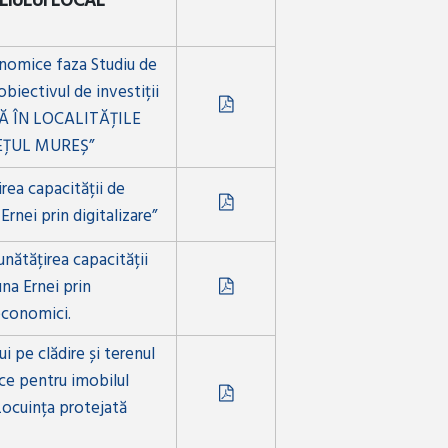
LIULUI LOCAL
nomice faza Studiu de
biectivul de investiții
Ă ÎN LOCALITĂȚILE
EȚUL MUREȘ”
rea capacității de
nei prin digitalizare”
nătățirea capacității
na Ernei prin
-economici.
i pe clădire și terenul
ce pentru imobilul
 Locuința protejată