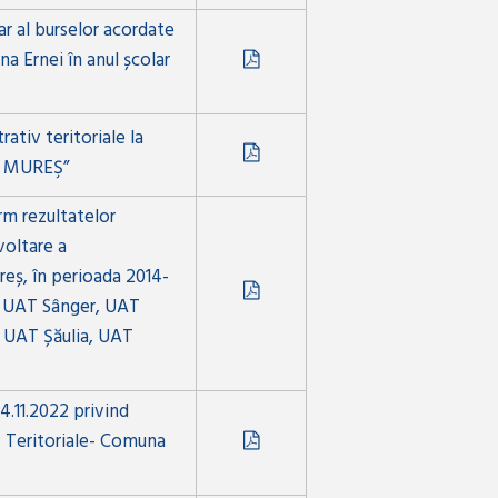
ar al burselor acordate
a Ernei în anul școlar
ativ teritoriale la
T MUREŞ”
rm rezultatelor
voltare a
ureș, în perioada 2014-
 UAT Sânger, UAT
 UAT Șăulia, UAT
4.11.2022 privind
tiv Teritoriale- Comuna