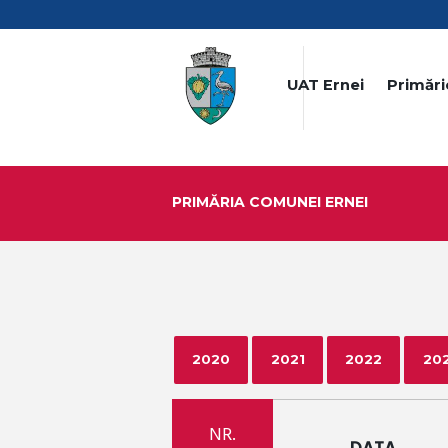
UAT Ernei
Primări
PRIMĂRIA COMUNEI ERNEI
2020
2021
2022
20
NR.