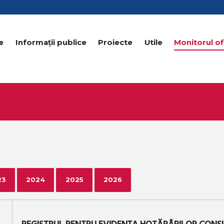
e
Informații publice
Proiecte
Utile
Monitorul ofi
23
2024
2025
2026