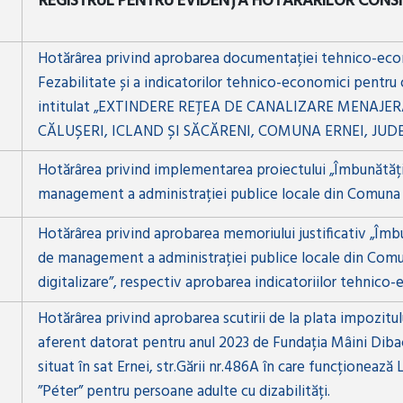
REGISTRUL PENTRU EVIDENȚA HOTĂRÂRILOR CONSI
Hotărârea privind aprobarea documentației tehnico-eco
Fezabilitate și a indicatorilor tehnico-economici pentru o
intitulat „EXTINDERE REȚEA DE CANALIZARE MENAJER
CĂLUȘERI, ICLAND ȘI SĂCĂRENI, COMUNA ERNEI, JUD
Hotărârea privind implementarea proiectului „Îmbunătăți
management a administrației publice locale din Comuna Er
Hotărârea privind aprobarea memoriului justificativ „Îmbu
de management a administrației publice locale din Comu
digitalizare”, respectiv aprobarea indicatoriilor tehnico
Hotărârea privind aprobarea scutirii de la plata impozitulu
aferent datorat pentru anul 2023 de Fundația Mâini Diba
situat în sat Ernei, str.Gării nr.486A în care funcționează
”Péter” pentru persoane adulte cu dizabilități.