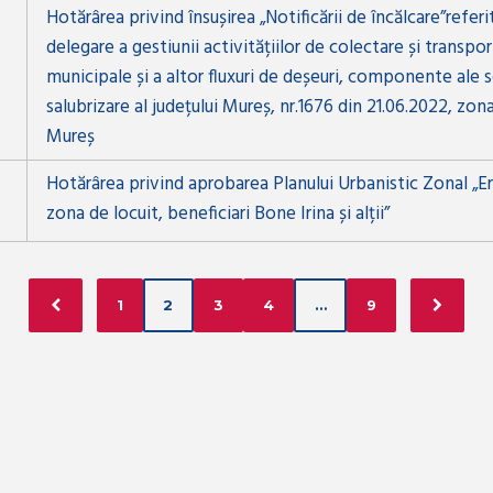
Hotărârea privind însușirea „Notificării de încălcare”refer
delegare a gestiunii activitățiilor de colectare și transpor
municipale și a altor fluxuri de deșeuri, componente ale s
salubrizare al județului Mureș, nr.1676 din 21.06.2022, zon
Mureș
Hotărârea privind aprobarea Planului Urbanistic Zonal „
zona de locuit, beneficiari Bone Irina și alții”
1
2
3
4
…
9