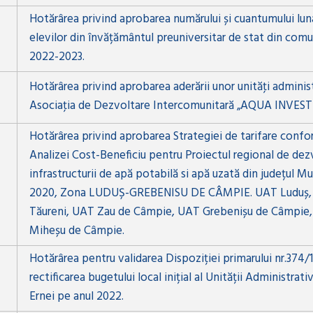
Hotărârea privind aprobarea numărului și cuantumului lun
elevilor din învățământul preuniversitar de stat din comun
2022-2023.
Hotărârea privind aprobarea aderării unor unităţi administr
Asociaţia de Dezvoltare Intercomunitară „AQUA INVES
Hotărârea privind aprobarea Strategiei de tarifare confo
Analizei Cost-Beneficiu pentru Proiectul regional de dez
infrastructurii de apă potabilă si apă uzată din județul M
2020, Zona LUDUȘ-GREBENISU DE CÂMPIE. UAT Luduș,
Tăureni, UAT Zau de Câmpie, UAT Grebenișu de Câmpie,
Miheșu de Câmpie.
Hotărârea pentru validarea Dispoziției primarului nr.374/1
rectificarea bugetului local inițial al Unității Administra
Ernei pe anul 2022.