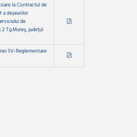
itoare la Contractul de
t a deșeurilor
erviciului de
a 2 Tg.Mureș, județul
Ernei SV-Reglementare