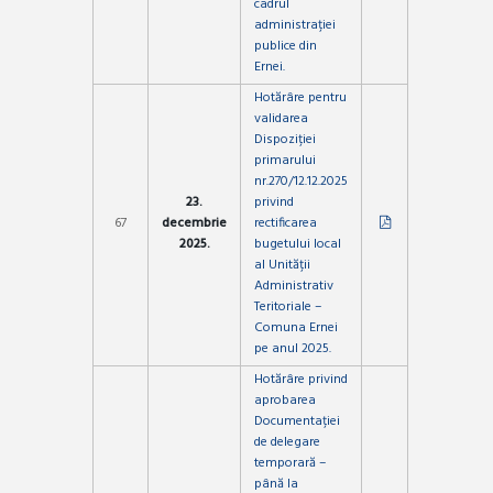
cadrul
administrației
publice din
Ernei.
Hotărâre pentru
validarea
Dispoziției
primarului
nr.270/12.12.2025
23.
privind
67
decembrie
rectificarea
2025.
bugetului local
al Unității
Administrativ
Teritoriale –
Comuna Ernei
pe anul 2025.
Hotărâre privind
aprobarea
Documentației
de delegare
temporară –
până la