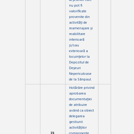
deșeurilor care
nu pot fi
valorificate
provenite din
activități de
reamenajare și
reabilitare
interioară
și/sau
exterioară a
locuințelor la
Depozitul de
Deșeuri
Nepericuloase
de la Sânpaul.
Hotărâre privind
aprobarea
documentației
de atribuire
având ca obiect
delegarea
gestiunii
activităților
23.
componente