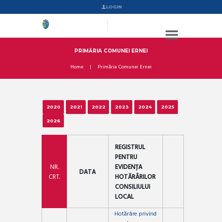
LOGIN
PRIMĂRIA COMUNEI ERNEI
Home
Primăria Comunei Ernei
2020
2021
2022
2023
2024
2025
2026
REGISTRUL
PENTRU
NR.
EVIDENȚA
DATA
CRT.
HOTĂRÂRILOR
CONSILIULUI
LOCAL
Hotărâre privind