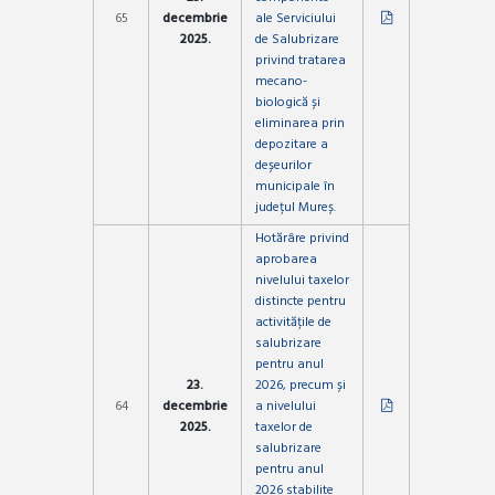
65
decembrie
ale Serviciului
2025.
de Salubrizare
privind tratarea
mecano-
biologică și
eliminarea prin
depozitare a
deșeurilor
municipale în
județul Mureș.
Hotărâre privind
aprobarea
nivelului taxelor
distincte pentru
activitățile de
salubrizare
pentru anul
23.
2026, precum și
64
decembrie
a nivelului
2025.
taxelor de
salubrizare
pentru anul
2026 stabilite