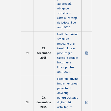
au această
obligație
stabilită de
către o instanță
de judecată pe
anul 2026.
Hotărâre privind
stabilirea
impozitelor și
23.
taxelor locale,
69
decembrie
precum și a
2025.
taxelor speciale
în comuna
Ernei, pentru
anul 2026.
Hotărâre privind
implementarea
proiectului
„Investiții
23.
pentru creșterea
68
decembrie
digitalizării
2025.
activității în