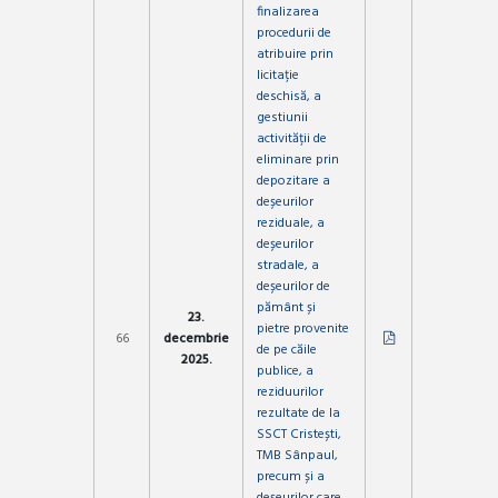
finalizarea
procedurii de
atribuire prin
licitație
deschisă, a
gestiunii
activității de
eliminare prin
depozitare a
deșeurilor
reziduale, a
deșeurilor
stradale, a
deșeurilor de
pământ și
23.
pietre provenite
66
decembrie
de pe căile
2025.
publice, a
reziduurilor
rezultate de la
SSCT Cristești,
TMB Sânpaul,
precum și a