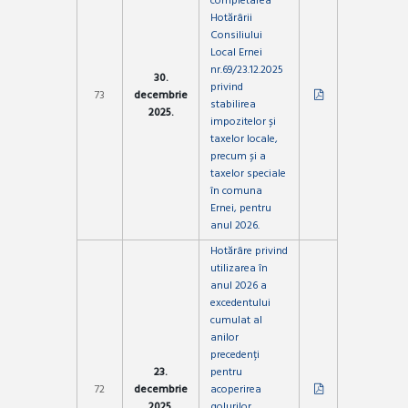
completarea
Hotărârii
Consiliului
Local Ernei
nr.69/23.12.2025
30.
privind
73
decembrie
stabilirea
2025.
impozitelor și
taxelor locale,
precum și a
taxelor speciale
în comuna
Ernei, pentru
anul 2026.
Hotărâre privind
utilizarea în
anul 2026 a
excedentului
cumulat al
anilor
precedenți
23.
pentru
72
decembrie
acoperirea
2025.
golurilor