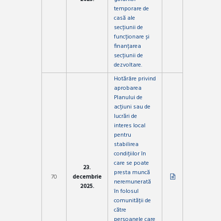
temporare de
casă ale
secțiunii de
funcționare și
finanțarea
secțiunii de
dezvoltare.
Hotărâre privind
aprobarea
Planului de
acțiuni sau de
lucrări de
interes local
pentru
stabilirea
condițiilor în
care se poate
23.
presta muncă
70
decembrie
neremunerată
2025.
în folosul
comunității de
către
persoanele care