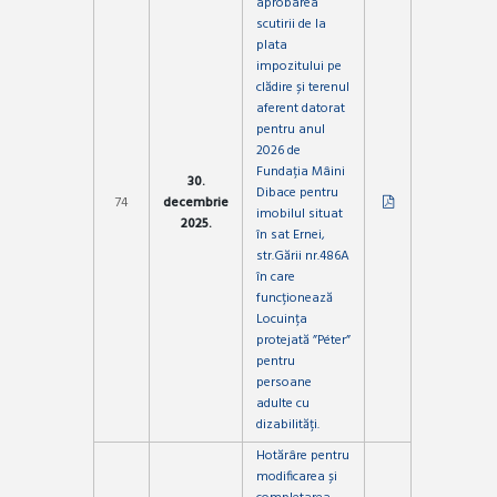
aprobarea
scutirii de la
plata
impozitului pe
clădire și terenul
aferent datorat
pentru anul
2026 de
Fundația Mâini
30.
Dibace pentru
74
decembrie
imobilul situat
2025.
în sat Ernei,
str.Gării nr.486A
în care
funcționează
Locuința
protejată ”Péter”
pentru
persoane
adulte cu
dizabilități.
Hotărâre pentru
modificarea și