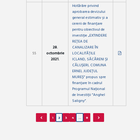
Hotărâre privind
aprobarea devizului
general estimativ și a
cererii de finanțare
pentru obiectivul de
investiție „EXTINDERE
REȚEA DE
28.
CANALIZARE ÎN
55
octombrie
LOCALITĂȚILE
2021.
ICLAND, SĂCĂRENI ȘI
CĂLUȘERI, COMUNA
ERNEI, JUDEȚUL
MUREȘ” propus spre
finanțare în cadrul
Programul Național
de Investiții ”Anghel
Saligny”.
1
2
3
4
…
8