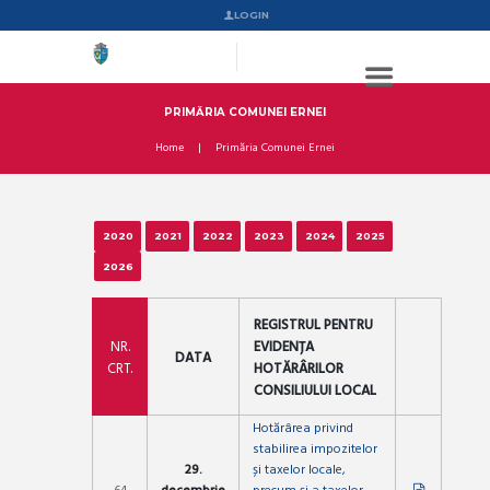
LOGIN
PRIMĂRIA COMUNEI ERNEI
Home
Primăria Comunei Ernei
2020
2021
2022
2023
2024
2025
2026
REGISTRUL PENTRU
NR.
EVIDENȚA
DATA
CRT.
HOTĂRÂRILOR
CONSILIULUI LOCAL
Hotărârea privind
stabilirea impozitelor
29.
și taxelor locale,