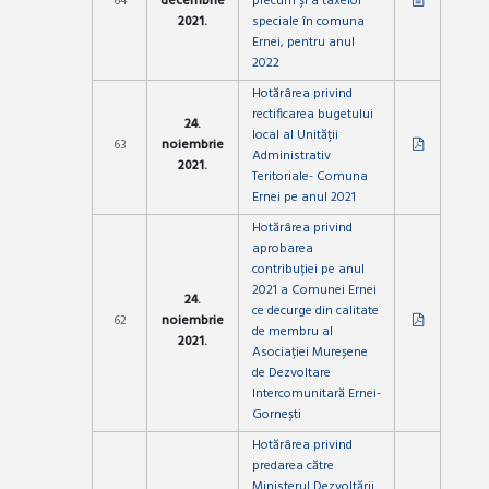
64
decembrie
precum și a taxelor
2021.
speciale în comuna
Ernei, pentru anul
2022
Hotărârea privind
rectificarea bugetului
24.
local al Unității
63
noiembrie
Administrativ
2021.
Teritoriale- Comuna
Ernei pe anul 2021
Hotărârea privind
aprobarea
contribuției pe anul
2021 a Comunei Ernei
24.
ce decurge din calitate
62
noiembrie
de membru al
2021.
Asociației Mureșene
de Dezvoltare
Intercomunitară Ernei-
Gornești
Hotărârea privind
predarea către
Ministerul Dezvoltării