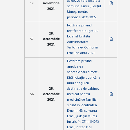
de dezvoltare locală a
58
noiembrie
comunei Ernei, județul
2021.
Mureș, pentru
perioada 2021-2027.
Hotărâre privind
rectificarea bugetului
28.
local al Unității
57
octombrie
Administrativ
2021.
Teritoriale- Comuna
Ernei pe anul 2021.
Hotărâre privind
aprobarea
concesionării directe,
fără licitație publică, a
unui spațiu cu
28.
destinația de cabinet
56
octombrie
medical pentru
2021.
medicină de familie,
situat în localitatea
Ernei nr.69, comuna
Ernei, județul Mureș,
înscris în CF nr.54073
Ernei, nr.cad.1178.