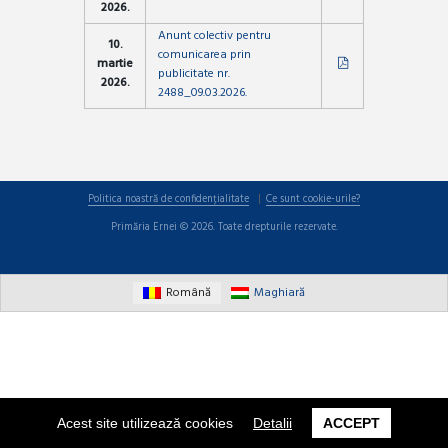
2026.
Anunt colectiv pentru
10.
comunicarea prin
martie
publicitate nr.
2026.
2488_09.03.2026.
Politica noastră de confidențialitate
Ce sunt cookie-urile?
Primăria Ernei © 2026. Toate drepturile rezervate.
Română
Maghiară
Acest site utilizează cookies
Detalii
ACCEPT