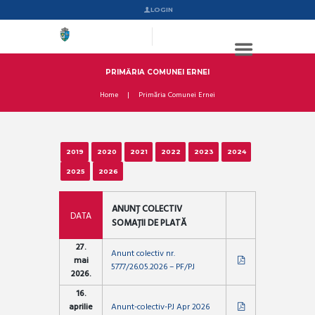
LOGIN
PRIMĂRIA COMUNEI ERNEI
Home
Primăria Comunei Ernei
2019
2020
2021
2022
2023
2024
2025
2026
ANUNȚ COLECTIV
DATA
SOMAȚII DE PLATĂ
27.
Anunt colectiv nr.
mai
5777/26.05.2026 – PF/PJ
2026.
16.
aprilie
Anunt-colectiv-PJ Apr 2026