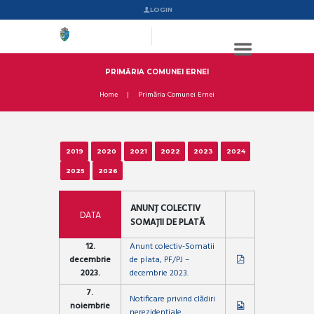
LOGIN
PRIMĂRIA COMUNEI ERNEI
Home
Primăria Comunei Ernei
2019
2020
2021
2022
2023
2024
2025
2026
ANUNȚ COLECTIV
DATA
SOMAȚII DE PLATĂ
12.
Anunt colectiv-Somatii
decembrie
de plata, PF/PJ –
2023.
decembrie 2023.
7.
Notificare privind clădiri
noiembrie
nerezidențiale