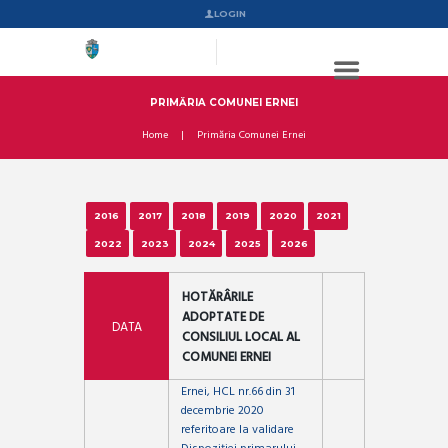
LOGIN
PRIMĂRIA COMUNEI ERNEI
Home
Primăria Comunei Ernei
2016
2017
2018
2019
2020
2021
2022
2023
2024
2025
2026
HOTĂRÂRILE
ADOPTATE DE
DATA
CONSILIUL LOCAL AL
COMUNEI ERNEI
Ernei, HCL nr.66 din 31
decembrie 2020
referitoare la validare