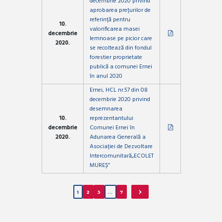
decembrie 2020 privind
aprobarea prețurilor de
referință pentru
10.
valorificarea masei
decembrie
lemnoase pe picior care
2020.
se recoltează din fondul
forestier proprietate
publică a comunei Ernei
în anul 2020
Ernei, HCL nr.57 din 08
decembrie 2020 privind
desemnarea
10.
reprezentantului
decembrie
Comunei Ernei în
2020.
Adunarea Generală a
Asociației de Dezvoltare
Intercomunitară„ECOLET
MUREȘ”
1
2
3
…
7