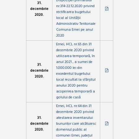
Dispoziţiei primarului
31.
nr.314-22.12.2020 privind
decembrie
rectificarea bugetului
2020.
local al Unităţii
Administrativ Teritoriale
Comuna Ernei pe anul
2020
Ernei, HCL nr.65 din 31
decembrie 2020 privind
utilizarea temporară, în
anul 2021 , a sumei de
31.
1.000.000 lei din
decembrie
excedentul bugetului
2020.
local rezultat la sfărşitul
anului 2020 pentru
acoperirea temporară a
golului de casă
Ernei, HCL nr.64 din 31
decembrie 2020 privind
31.
atestarea inventarului
decembrie
bunurilor care alcătuiesc
2020.
domeniul public al
comunei Ernei, judeţul