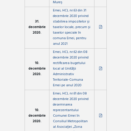
Mureş
Ernei, HCL nr.63 din 31
decembrie 2020 privind
31.
stabilirea impozitelor şi
decembrie
taxelor locale, precum şi
2020.
taxelor speciale în
comuna Ernei, pentru
anul 2021
Ernei, HCL nr.62 din 08
decembrie 2020 privind
10.
rectificarea bugetului
decembrie
local al Unității
2020.
Administrativ
Teritoriale-Comuna
Ernei pe anul 2020
Ernei, HCL nr.61 din 08
decembrie 2020 privind
desemnarea
10.
reprezentantului
decembrie
Comunei Ernei în
2020.
Consiliul Metropolitan
al Asociației „Zona