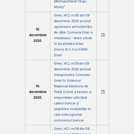
Metropolitană Târgu
Mureș”
Ernei, HCL nr.60 din 08
decembrie 2020 privind
aprobarea achiziționării
10.
de către Comuna Ernei a
decembrie
imobilului – teren situat
2020.
în localitatea Ernei
înscris în C.F.nr.53818
Ernei
Ernei, HCL nr.59 din 08
decembrie 2020 privind
înregistrarea Comunei
Ernei în Sistemul
10.
Național Electronic de
decembrie
Plată Online a taxelor și
2020.
impozitelor utilizând
cadrul bancar și
stabilirea modalității în
care estesuportat
comisionul bancar
Ernei, HCL nr.58 din 08