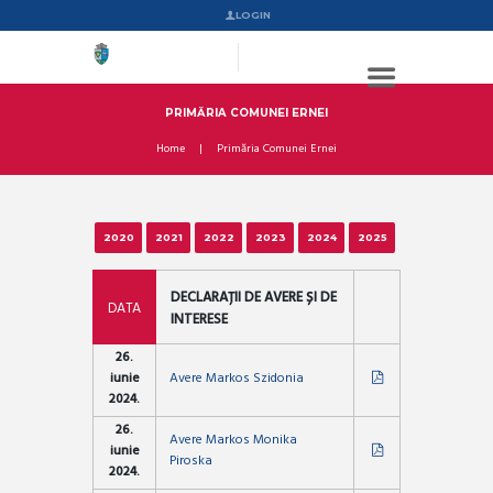
LOGIN
PRIMĂRIA COMUNEI ERNEI
Home
Primăria Comunei Ernei
2020
2021
2022
2023
2024
2025
DECLARAȚII DE AVERE ȘI DE
DATA
INTERESE
26.
iunie
Avere Markos Szidonia
2024.
26.
Avere Markos Monika
iunie
Piroska
2024.