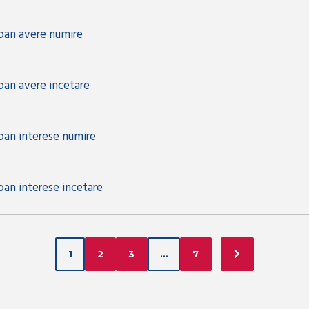
Ioan avere numire
oan avere incetare
Ioan interese numire
oan interese incetare
1
2
3
…
7