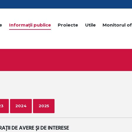
e
Informații publice
Proiecte
Utile
Monitorul ofi
23
2024
2025
AȚII DE AVERE ȘI DE INTERESE