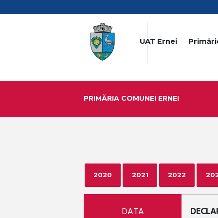
UAT Ernei
Primări
PRIMĂRIA COMUNEI ERNEI
2020
2021
2022
20
DATA
DECLAR