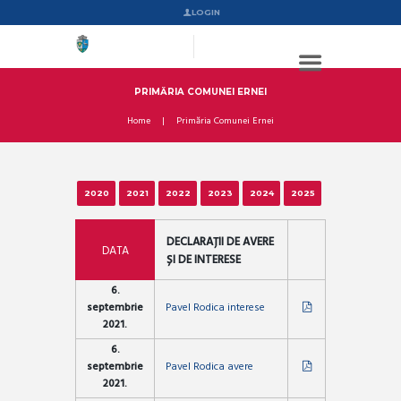
LOGIN
PRIMĂRIA COMUNEI ERNEI
Home
Primăria Comunei Ernei
2020
2021
2022
2023
2024
2025
DECLARAȚII DE AVERE
DATA
ȘI DE INTERESE
6.
septembrie
Pavel Rodica interese
2021.
6.
septembrie
Pavel Rodica avere
2021.