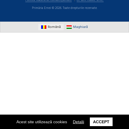
Politica noastră de confidențialitate
Ce sunt cookie-urile?
Primăria Ernei © 2026. Toate drepturile rezervate.
Română
Maghiară
Acest site utilizează cookies
Detalii
ACCEPT