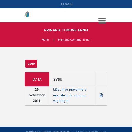
LOGIN
PRIMĂRIA COMUNEI ERNEI
Home
Primăria Comunei Ernei
2019
DATA
SVSU
29.
Măsuri de prevenire a
octombrie
incendiilor la arderea
2019.
vegetației