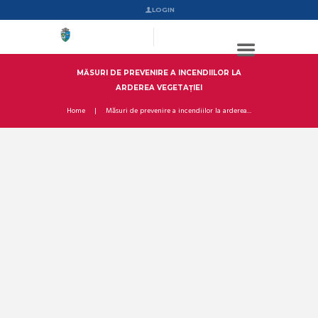
LOGIN
MĂSURI DE PREVENIRE A INCENDIILOR LA
ARDEREA VEGETAȚIEI
Home
Măsuri de prevenire a incendiilor la arderea...