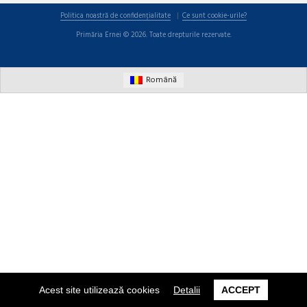
Politica noastră de confidențialitate
Ce sunt cookie-urile?
Primăria Ernei © 2026. Toate drepturile rezervate.
Română
Acest site utilizează cookies
Detalii
ACCEPT