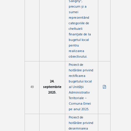
Saligny”,
precum și a
sumei
reprezentând
categoriile de
cheltuieli
finanțate de la
bugetul local
pentru
realizarea
obiectivului.
Proiect de
hotărâre privind
rectificarea
24.
bugetului local
49
septembrie
al Unității
2025.
Administrativ
Teritoriale –
Comuna Ernei
pe anul 2025.
Proiect de
hotărâre privind
desemnarea