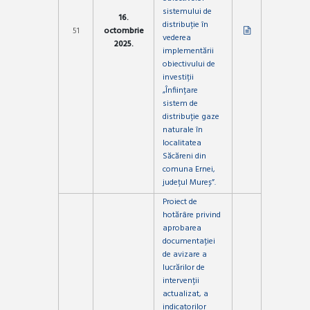
sistemului de
16.
distribuție în
51
octombrie
vederea
2025.
implementării
obiectivului de
investiții
„Înființare
sistem de
distribuție gaze
naturale în
localitatea
Săcăreni din
comuna Ernei,
județul Mureș”.
Proiect de
hotărâre privind
aprobarea
documentației
de avizare a
lucrărilor de
intervenții
actualizat, a
indicatorilor