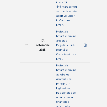
investiții
”Înființare centru
de colectare prin
aport voluntar
în Comuna
Ernei”.
Proiect de
hotărâre privind
17.
alegerea
52
octombrie
Preşedintelui de
2025.
şedinţă al
Consiliului Local
Ernei.
Proiect de
hotărâre privind
aprobarea
Acordului de
principiu în
legătură cu
posibilitatea de
a participa la
finanțarea
obiectivelor