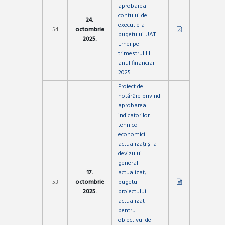
aprobarea
contului de
24.
executie a
54
octombrie
bugetului UAT
2025.
Ernei pe
trimestrul III
anul financiar
2025.
Proiect de
hotărâre privind
aprobarea
indicatorilor
tehnico –
economici
actualizați și a
devizului
general
17.
actualizat,
53
octombrie
bugetul
2025.
proiectului
actualizat
pentru
obiectivul de