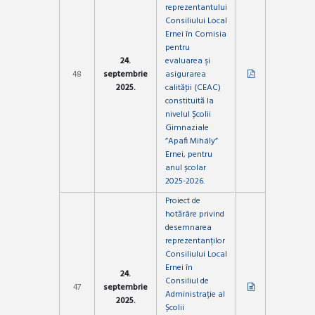
reprezentantului
Consiliului Local
Ernei în Comisia
pentru
24.
evaluarea şi
48
septembrie
asigurarea
2025.
calităţii (CEAC)
constituită la
nivelul Școlii
Gimnaziale
”Apafi Mihály”
Ernei, pentru
anul școlar
2025-2026.
Proiect de
hotărâre privind
desemnarea
reprezentanților
Consiliului Local
Ernei în
24.
Consiliul de
47
septembrie
Administrație al
2025.
Școlii