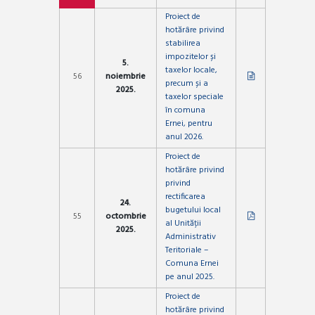
Proiect de
hotărâre privind
stabilirea
impozitelor și
5.
taxelor locale,
56
noiembrie
precum și a
2025.
taxelor speciale
în comuna
Ernei, pentru
anul 2026.
Proiect de
hotărâre privind
privind
rectificarea
24.
bugetului local
55
octombrie
al Unității
2025.
Administrativ
Teritoriale –
Comuna Ernei
pe anul 2025.
Proiect de
hotărâre privind