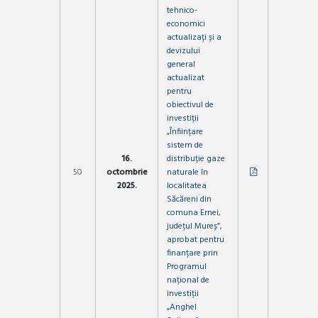
tehnico-
economici
actualizați și a
devizului
general
actualizat
pentru
obiectivul de
investiții
„Înființare
sistem de
16.
distribuție gaze
50
octombrie
naturale în
2025.
localitatea
Săcăreni din
comuna Ernei,
județul Mureș”,
aprobat pentru
finanțare prin
Programul
național de
investiții
„Anghel