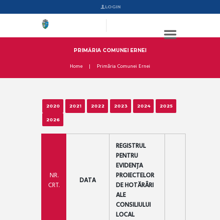
LOGIN
PRIMĂRIA COMUNEI ERNEI
Home
Primăria Comunei Ernei
2020
2021
2022
2023
2024
2025
2026
REGISTRUL
PENTRU
EVIDENȚA
NR.
PROIECTELOR
DATA
CRT.
DE HOTĂRÂRI
ALE
CONSILIULUI
LOCAL