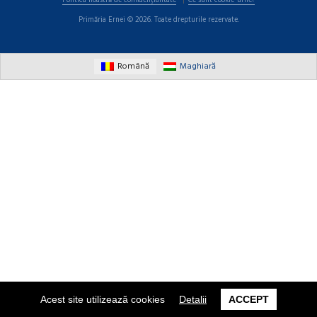
Politica noastră de confidențialitate
Ce sunt cookie-urile?
Primăria Ernei © 2026. Toate drepturile rezervate.
Română
Maghiară
Acest site utilizează cookies
Detalii
ACCEPT