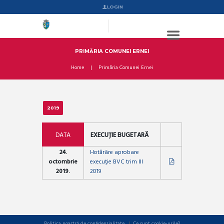
LOGIN
PRIMĂRIA COMUNEI ERNEI
Home
Primăria Comunei Ernei
2019
DATA
EXECUȚIE BUGETARĂ
24.
Hotărâre aprobare
octombrie
execuție BVC trim III
2019.
2019