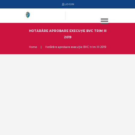
LOGIN
HOTĂRÂRE APROBARE EXECUȚIE BVC TRIM III
2019
Home
Hotărâre aprobare execuție BVC trim III 2019