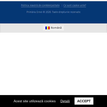
Politica noastră de confidențialitate
Ce sunt cookie-urile?
Primăria Ernei © 2026. Toate drepturile rezervate.
Română
Acest site utilizează cookies
Detalii
ACCEPT