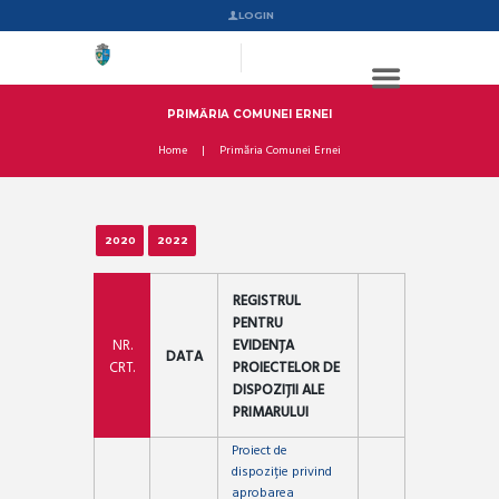
LOGIN
PRIMĂRIA COMUNEI ERNEI
Home
Primăria Comunei Ernei
2020
2022
REGISTRUL
PENTRU
NR.
EVIDENȚA
DATA
CRT.
PROIECTELOR DE
DISPOZIȚII ALE
PRIMARULUI
Proiect de
dispoziție privind
aprobarea