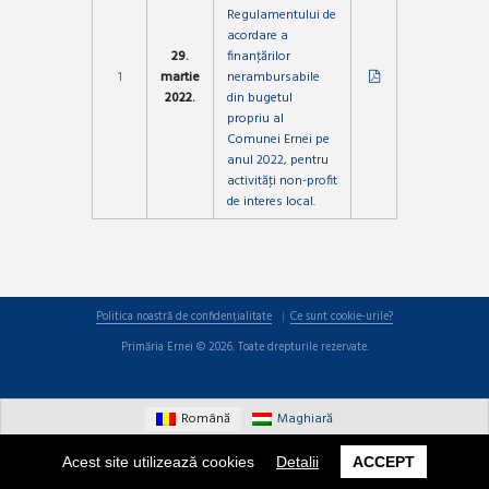
Regulamentului de
acordare a
29.
finanţărilor
1
martie
nerambursabile
2022.
din bugetul
propriu al
Comunei Ernei pe
anul 2022, pentru
activităţi non-profit
de interes local.
Politica noastră de confidențialitate
Ce sunt cookie-urile?
Primăria Ernei © 2026. Toate drepturile rezervate.
Română
Maghiară
Acest site utilizează cookies
Detalii
ACCEPT