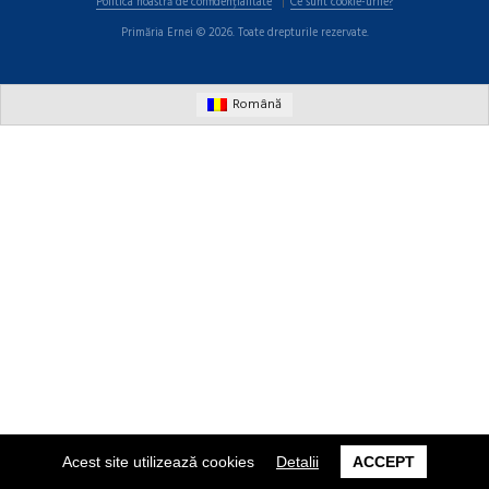
Politica noastră de confidențialitate
Ce sunt cookie-urile?
Primăria Ernei © 2026. Toate drepturile rezervate.
Română
Acest site utilizează cookies
Detalii
ACCEPT