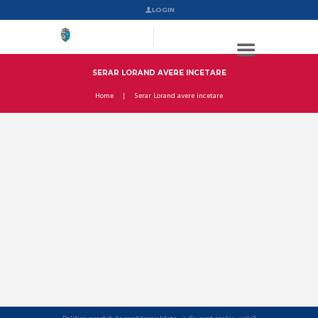
LOGIN
SERAR LORAND AVERE INCETARE
Home
Serar Lorand avere incetare