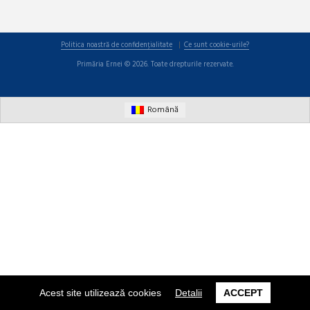
Politica noastră de confidențialitate
Ce sunt cookie-urile?
Primăria Ernei © 2026. Toate drepturile rezervate.
Română
Acest site utilizează cookies
Detalii
ACCEPT