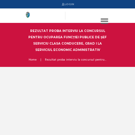
LOGIN
REZULTAT PROBA INTERVIU LA CONCURSUL
PENTRU OCUPAREA FUNCȚIEI PUBLICE DE ȘEF
SERVICIU CLASA CONDUCERE, GRAD I LA
SERVICIUL ECONOMIC ADMINISTRATIV
Home
Rezultat proba interviu la concursul pentru...