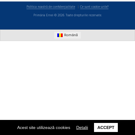
Politica noastră de confidențialitate
Ce sunt cookie-urile?
Primăria Ernei © 2026. Toate drepturile rezervate.
Română
Acest site utilizează cookies
Detalii
ACCEPT