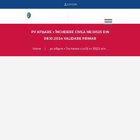
LOGIN
PV AFIȘARE + ÎNCHEIERE CIVILĂ NR.10525 DIN
08.10.2024 VALIDARE PRIMAR
Home
pv afișare + Încheiere civilă nr.10525 din...