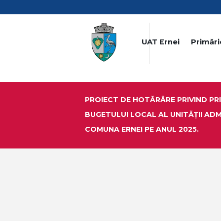
UAT Ernei
Primări
PROIECT DE HOTĂRÂRE PRIVIND PRI
BUGETULUI LOCAL AL UNITĂȚII ADM
COMUNA ERNEI PE ANUL 2025.