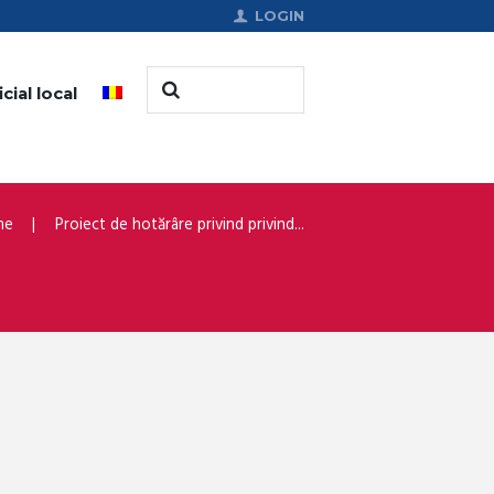
LOGIN
cial local
me
Proiect de hotărâre privind privind...