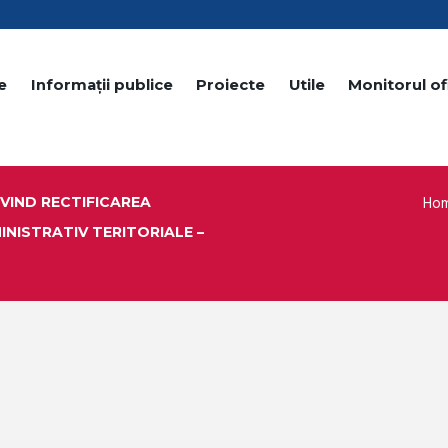
e
Informații publice
Proiecte
Utile
Monitorul ofi
Ho
VIND RECTIFICAREA
INISTRATIV TERITORIALE –