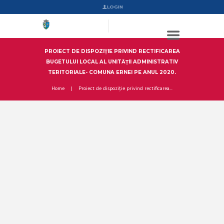
LOGIN
PROIECT DE DISPOZIȚIE PRIVIND RECTIFICAREA
BUGETULUI LOCAL AL UNITĂȚII ADMINISTRATIV
TERITORIALE- COMUNA ERNEI PE ANUL 2020.
Home
Proiect de dispoziție privind rectificarea...