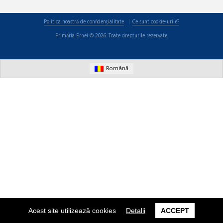
Politica noastră de confidențialitate
Ce sunt cookie-urile?
Primăria Ernei © 2026. Toate drepturile rezervate.
Română
Acest site utilizează cookies
Detalii
ACCEPT