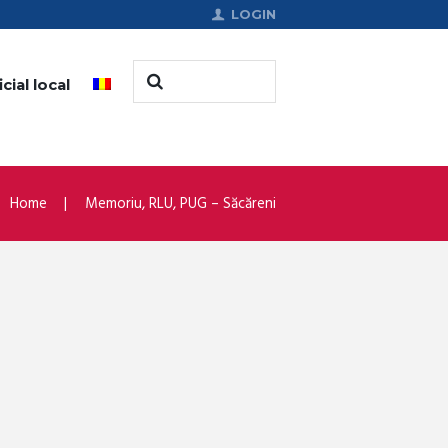
LOGIN
cial local
Home
Memoriu, RLU, PUG – Săcăreni