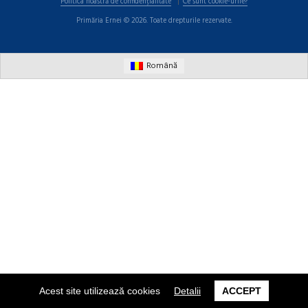
Politica noastră de confidențialitate
Ce sunt cookie-urile?
Primăria Ernei © 2026. Toate drepturile rezervate.
Română
Acest site utilizează cookies
Detalii
ACCEPT