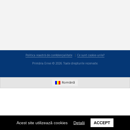
Politica noastră de confidențialitate
Ce sunt cookie-urile?
Primăria Ernei © 2026. Toate drepturile rezervate.
Română
Acest site utilizează cookies
Detalii
ACCEPT