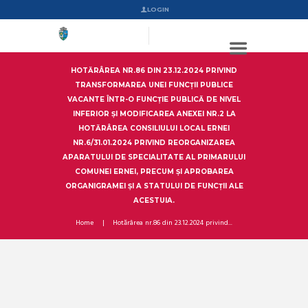
LOGIN
HOTĂRÂREA NR.86 DIN 23.12.2024 PRIVIND
TRANSFORMAREA UNEI FUNCŢII PUBLICE
VACANTE ÎNTR-O FUNCŢIE PUBLICĂ DE NIVEL
INFERIOR ȘI MODIFICAREA ANEXEI NR.2 LA
HOTĂRÂREA CONSILIULUI LOCAL ERNEI
NR.6/31.01.2024 PRIVIND REORGANIZAREA
APARATULUI DE SPECIALITATE AL PRIMARULUI
COMUNEI ERNEI, PRECUM ȘI APROBAREA
ORGANIGRAMEI ȘI A STATULUI DE FUNCȚII ALE
ACESTUIA.
Home
Hotărârea nr.86 din 23.12.2024 privind...