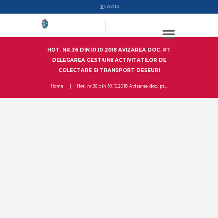
LOGIN
HOT. NR.36 DIN 10.10.2018 AVIZAREA DOC. PT
DELEGAREA GESTIUNII ACTIVITATILOR DE
COLECTARE SI TRANSPORT DESEURI
Home
Hot. nr.36 din 10.10.2018 Avizarea doc. pt...