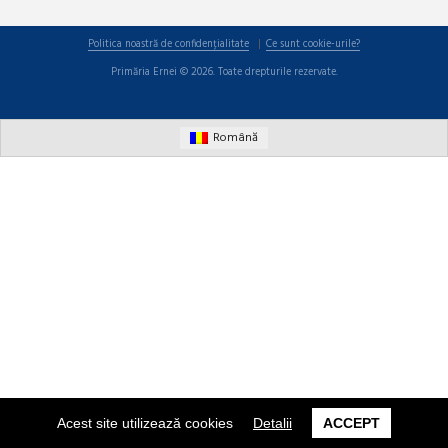
Politica noastră de confidențialitate
Ce sunt cookie-urile?
Primăria Ernei © 2026. Toate drepturile rezervate.
Română
Acest site utilizează cookies
Detalii
ACCEPT