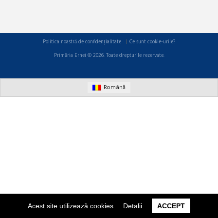
Politica noastră de confidențialitate
Ce sunt cookie-urile?
Primăria Ernei © 2026. Toate drepturile rezervate.
Română
Acest site utilizează cookies
Detalii
ACCEPT