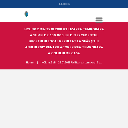
LOGIN
HCL NR.2 DIN 25.01.2018 UTILIZAREA TEMPORARĂ
A SUMEI DE 300.000 LEI DIN EXCEDENTUL
BUGETULUI LOCAL REZULTAT LA SFÂRȘITUL
ANULUI 2017 PENTRU ACOPERIREA TEMPORARĂ
A GOLULUI DE CASĂ
Home
HCL nr.2 din 25.01.2018 Utilizarea temporară a...