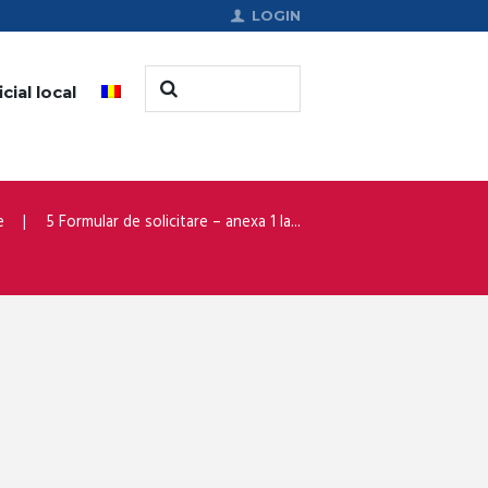
LOGIN
cial local
e
5 Formular de solicitare – anexa 1 la...