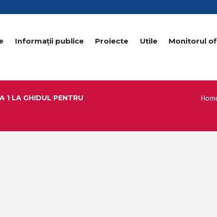
e
Informații publice
Proiecte
Utile
Monitorul ofi
Hom
A 1 LA GHIDUL PENTRU