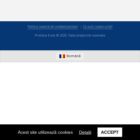
Politica noastră de confidențialitate
Ce sunt cookie-urile?
Primăria Ernei © 2026. Toate drepturile rezervate.
Română
Acest site utilizează cookies
Detalii
ACCEPT