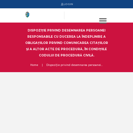
LOGIN
DISPOZIȚIE PRIVIND DESEMNAREA PERSOANEI
RESPONSABILE CU DUCEREA LA ÎNDEPLINIRE A
OBLIGAȚIILOR PRIVIND COMUNICAREA CITAȚIILOR
ȘI A ALTOR ACTE DE PROCEDURĂ, ÎN CONDIȚIILE
CODULUI DE PROCEDURĂ CIVILĂ.
Home
Dispoziție privind desemnarea persoanei...