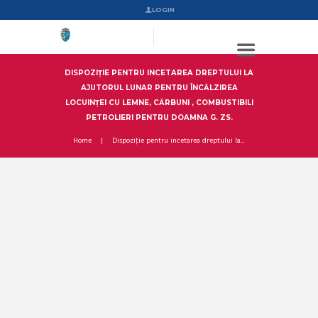
LOGIN
DISPOZIŢIE PENTRU INCETAREA DREPTULUI LA
AJUTORUL LUNAR PENTRU ÎNCĂLZIREA
LOCUINŢEI CU LEMNE, CĂRBUNI , COMBUSTIBILI
PETROLIERI PENTRU DOAMNA G. ZS.
Home
Dispoziţie pentru incetarea dreptului la...