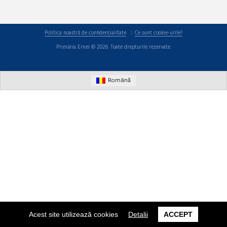
Politica noastră de confidențialitate
Ce sunt cookie-urile?
Primăria Ernei © 2026. Toate drepturile rezervate.
Română
Acest site utilizează cookies
Detalii
ACCEPT