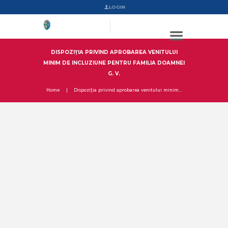
LOGIN
DISPOZIȚIA PRIVIND APROBAREA VENITULUI
MINIM DE INCLUZIUNE PENTRU FAMILIA DOAMNEI
G. V.
Home
Dispoziția privind aprobarea venitului minim...