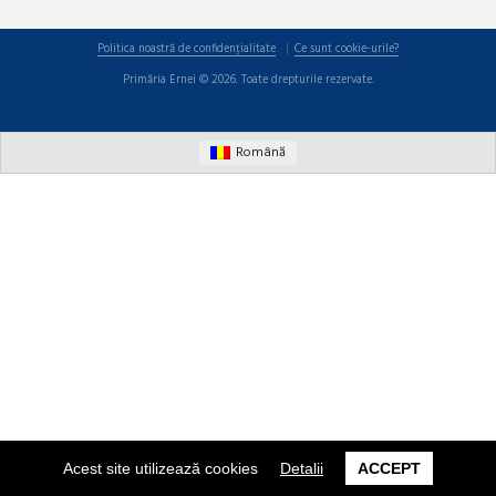
Politica noastră de confidențialitate
Ce sunt cookie-urile?
Primăria Ernei © 2026. Toate drepturile rezervate.
Română
Acest site utilizează cookies
Detalii
ACCEPT