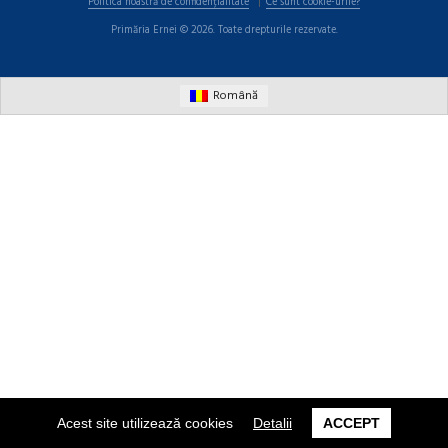
Politica noastră de confidențialitate
Ce sunt cookie-urile?
Primăria Ernei © 2026. Toate drepturile rezervate.
Română
Acest site utilizează cookies
Detalii
ACCEPT