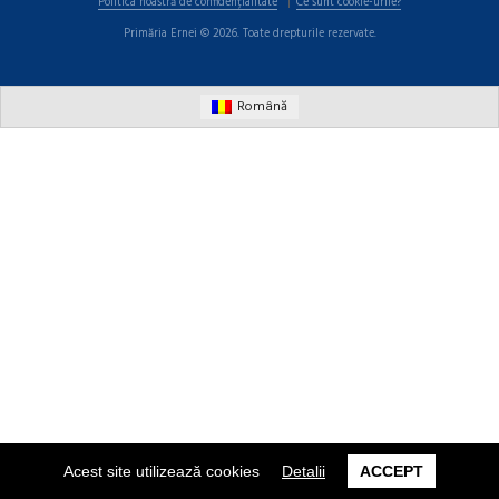
Politica noastră de confidențialitate
Ce sunt cookie-urile?
Primăria Ernei © 2026. Toate drepturile rezervate.
Română
Acest site utilizează cookies
Detalii
ACCEPT