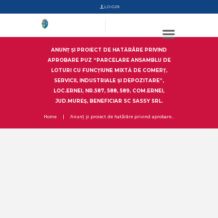
LOGIN
ANUNȚ ȘI PROIECT DE HATĂRÂRE PRIVIND
APROBARE PUZ “PARCELARE ANSAMBLU DE
LOTURI CU FUNCȚIUNE MIXTĂ DE COMERȚ,
SERVICII, INDUSTRIALE ȘI DEPOZITARE”,
LOC.ERNEI, NR.587, 588, 589, COM.ERNEI,
JUD.MUREȘ, BENEFICIAR SC SASSY SRL.
Home
Anunț și proiect de hatărâre privind aprobare...