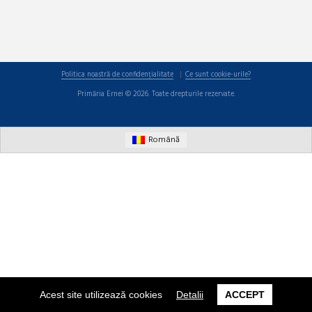
Politica noastră de confidențialitate
Ce sunt cookie-urile?
Primăria Ernei © 2026. Toate drepturile rezervate.
Română
Acest site utilizează cookies
Detalii
ACCEPT