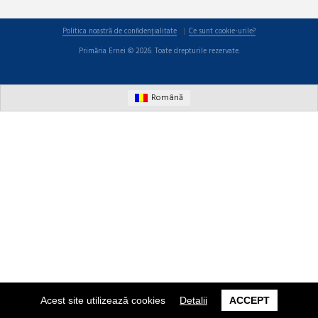
Politica noastră de confidențialitate
Ce sunt cookie-urile?
Primăria Ernei © 2026. Toate drepturile rezervate.
Română
Acest site utilizează cookies
Detalii
ACCEPT