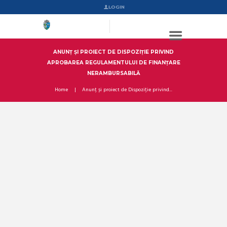
LOGIN
ANUNȚ ȘI PROIECT DE DISPOZIȚIE PRIVIND
APROBAREA REGULAMENTULUI DE FINANȚARE
NERAMBURSABILĂ
Home
Anunț și proiect de Dispoziție privind...