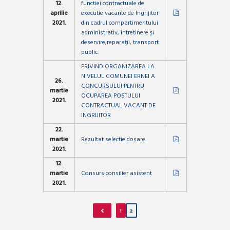
12.
functiei contractuale de
aprilie
executie vacante de Ingrijitor
2021.
din cadrul compartimentului
administrativ, întretinere și
deservire,reparații, transport
public.
PRIVIND ORGANIZAREA LA
NIVELUL COMUNEI ERNEI A
26.
CONCURSULUI PENTRU
martie
OCUPAREA POSTULUI
2021.
CONTRACTUAL VACANT DE
INGRIJITOR
22.
martie
Rezultat selectie dosare.
2021.
12.
martie
Consurs consilier asistent
2021.
1
2