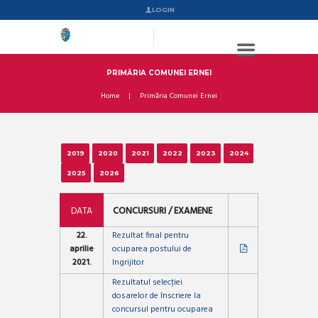
LOGIN
PRIMĂRIA COMUNEI ERNEI
Home
Primăria Comunei Ernei
2019
2020
2021
2022
2023
2024
2025
2026
DATA
CONCURSURI / EXAMENE
22.
Rezultat final pentru
aprilie
ocuparea postului de
2021.
Ingrijitor
Rezultatul selecţiei
dosarelor de înscriere la
concursul pentru ocuparea