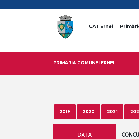
UAT Ernei
Primări
PRIMĂRIA COMUNEI ERNEI
2019
2020
2021
202
DATA
CONCU