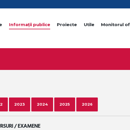
e
Informații publice
Proiecte
Utile
Monitorul ofi
2
2023
2024
2025
2026
RSURI / EXAMENE