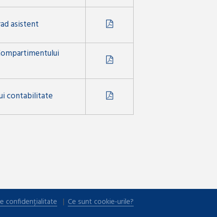
rad asistent
a Compartimentului
ui contabilitate
e confidențialitate
Ce sunt cookie-urile?