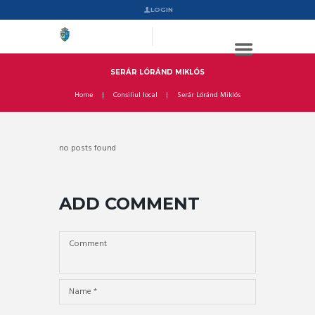
LOGIN
SERÁR LÓRÁND MIKLÓS
Home
Consiliul local
Serár Lóránd Miklós
no posts found
ADD COMMENT