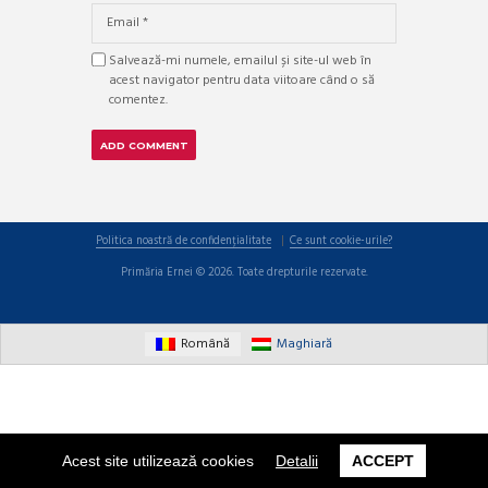
Salvează-mi numele, emailul și site-ul web în
acest navigator pentru data viitoare când o să
comentez.
Politica noastră de confidențialitate
Ce sunt cookie-urile?
Primăria Ernei © 2026. Toate drepturile rezervate.
Română
Maghiară
Acest site utilizează cookies
Detalii
ACCEPT