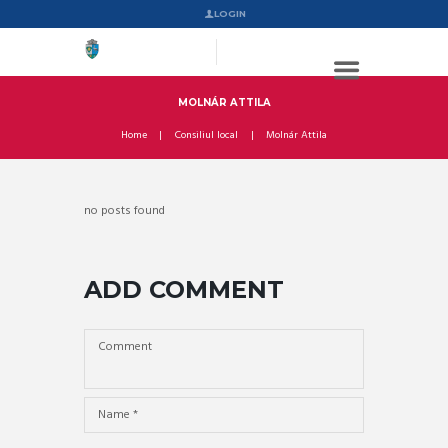
LOGIN
MOLNÁR ATTILA
Home
Consiliul local
Molnár Attila
no posts found
ADD COMMENT