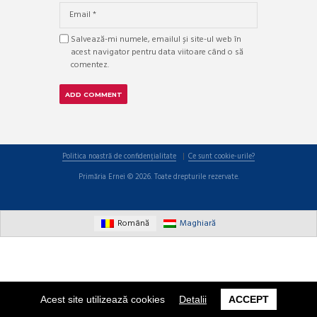
Salvează-mi numele, emailul și site-ul web în
acest navigator pentru data viitoare când o să
comentez.
Politica noastră de confidențialitate
Ce sunt cookie-urile?
Primăria Ernei © 2026. Toate drepturile rezervate.
Română
Maghiară
Acest site utilizează cookies
Detalii
ACCEPT