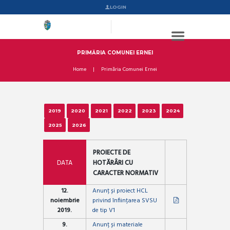
LOGIN
PRIMĂRIA COMUNEI ERNEI
Home
Primăria Comunei Ernei
2019
2020
2021
2022
2023
2024
2025
2026
PROIECTE DE
DATA
HOTĂRÂRI CU
CARACTER NORMATIV
12.
Anunț și proiect HCL
noiembrie
privind înființarea SVSU
2019.
de tip V1
9.
Anunț și materiale