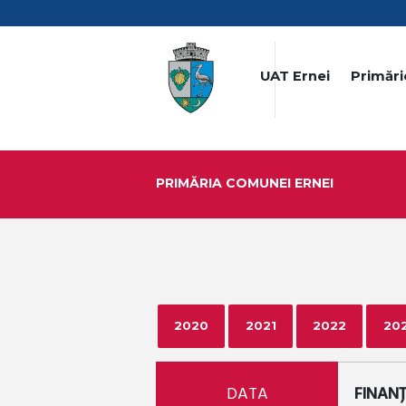
UAT Ernei
Primări
PRIMĂRIA COMUNEI ERNEI
2020
2021
2022
20
DATA
FINAN