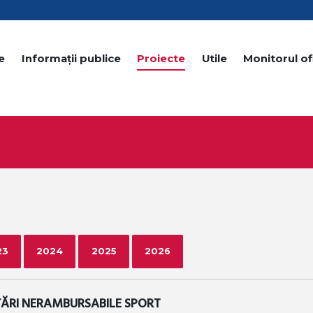
e
Informații publice
Proiecte
Utile
Monitorul ofi
23
2024
2025
2026
ȚĂRI NERAMBURSABILE SPORT